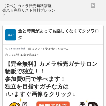
rss
【公式】カメラ転売無料講座 -
売れる商品リスト無料プレゼン
ト-
金と時間があっても楽しくなくてクソワロ
11.17
タ
cameratenbai
金
コメントを受け付けていません
と
この記事は3分で読めます
時
間
【完全無料】カメラ転売ガチサロン
が
あ
物販で独立！！
っ
て
も
参加費0円で学べます！
楽
し
独立を目指すガチな方は
く
な
↓いますぐ画像をクリック↓
く
て
ク
ソ