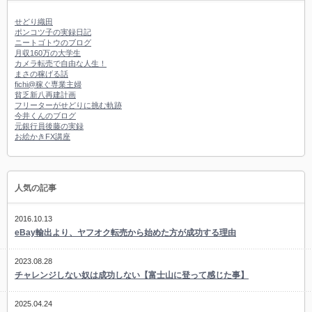
せどり織田
ポンコツ子の実録日記
ニートゴトウのブログ
月収160万の大学生
カメラ転売で自由な人生！
まさの稼げる話
fichi@稼ぐ専業主婦
貧乏新八再建計画
フリーターがせどりに挑む軌跡
今井くんのブログ
元銀行員後藤の実録
お絵かきFX講座
人気の記事
2016.10.13
eBay輸出より、ヤフオク転売から始めた方が成功する理由
2023.08.28
チャレンジしない奴は成功しない【富士山に登って感じた事】
2025.04.24