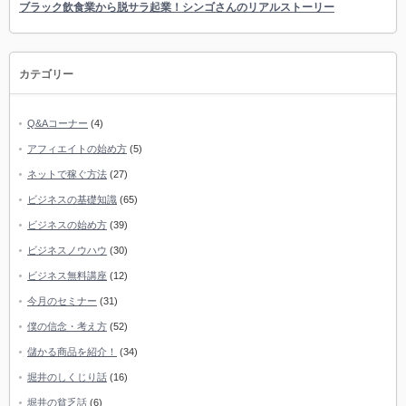
ブラック飲食業から脱サラ起業！シンゴさんのリアルストーリー
カテゴリー
Q&Aコーナー
(4)
アフィエイトの始め方
(5)
ネットで稼ぐ方法
(27)
ビジネスの基礎知識
(65)
ビジネスの始め方
(39)
ビジネスノウハウ
(30)
ビジネス無料講座
(12)
今月のセミナー
(31)
僕の信念・考え方
(52)
儲かる商品を紹介！
(34)
堀井のしくじり話
(16)
堀井の貧乏話
(6)