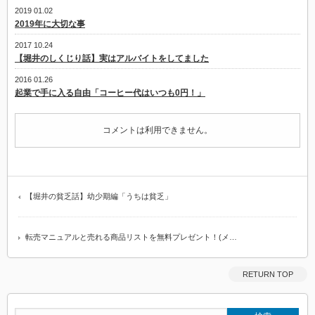
タ
2019 01.02
は
2019年に大切な事
2017 10.24
【堀井のしくじり話】実はアルバイトをしてました
2016 01.26
起業で手に入る自由「コーヒー代はいつも0円！」
コメントは利用できません。
【堀井の貧乏話】幼少期編「うちは貧乏」
転売マニュアルと売れる商品リストを無料プレゼント！(メ…
RETURN TOP