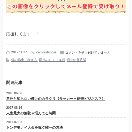
応援してます！！
2017 11.17
cameratenbai
金
コメントを受け付けていません
と
僕の信念・考え方
,
堀井のしくじり話
,
堀井の貧乏話
時
間
が
あ
っ
関連記事
て
も
楽
2018 06.06
し
意外と知らない儲けのカラクリ【サッカー＝転売ビジネス？】
く
な
2017 08.16
く
人生最大の無駄＝悩んでる時間
て
ク
2017 07.03
ソ
トンデモナイ大金を稼ぐ唯一の方法
ワ
ロ