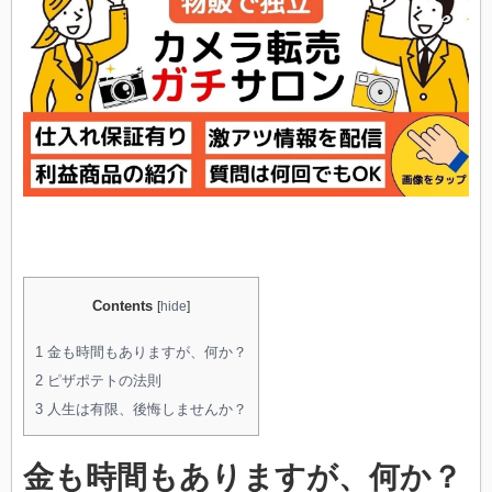
ワ
ロ
タ
は
Contents
[
hide
]
1
金も時間もありますが、何か？
2
ピザポテトの法則
3
人生は有限、後悔しませんか？
金も時間もありますが、何か？