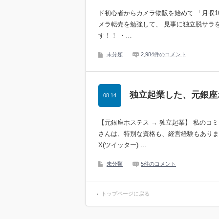
ド初心者からカメラ物販を始めて 「月収1
メラ転売を勉強して、 見事に独立脱サラを
す！！ ・…
未分類
2,984件のコメント
独立起業した、元銀座
08.14
【元銀座ホステス → 独立起業】 私のコ
さんは、特別な資格も、経営経験もありま
X(ツイッター) …
未分類
5件のコメント
トップページに戻る