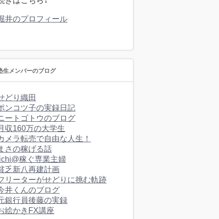
続きはこちら↓
堀井のプロフィール
塾生メンバーのブログ
せどり織田
ポンコツ子の実録日記
ニートゴトウのブログ
月収160万の大学生
カメラ転売で自由な人生！
まさの稼げる話
fichi@稼ぐ専業主婦
貧乏新八再建計画
フリーターがせどりに挑む軌跡
今井くんのブログ
元銀行員後藤の実録
お絵かきFX講座