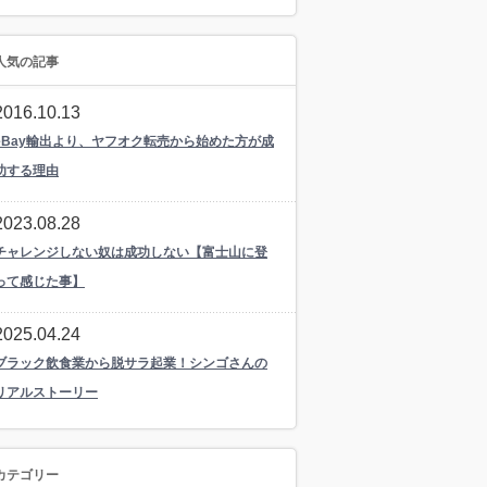
人気の記事
2016.10.13
eBay輸出より、ヤフオク転売から始めた方が成
功する理由
2023.08.28
チャレンジしない奴は成功しない【富士山に登
って感じた事】
2025.04.24
ブラック飲食業から脱サラ起業！シンゴさんの
リアルストーリー
カテゴリー