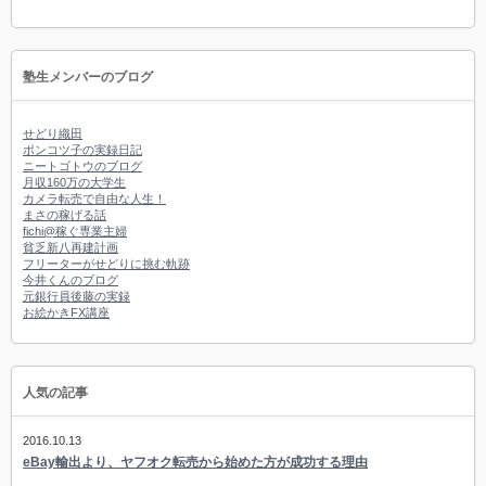
塾生メンバーのブログ
せどり織田
ポンコツ子の実録日記
ニートゴトウのブログ
月収160万の大学生
カメラ転売で自由な人生！
まさの稼げる話
fichi@稼ぐ専業主婦
貧乏新八再建計画
フリーターがせどりに挑む軌跡
今井くんのブログ
元銀行員後藤の実録
お絵かきFX講座
人気の記事
2016.10.13
eBay輸出より、ヤフオク転売から始めた方が成功する理由