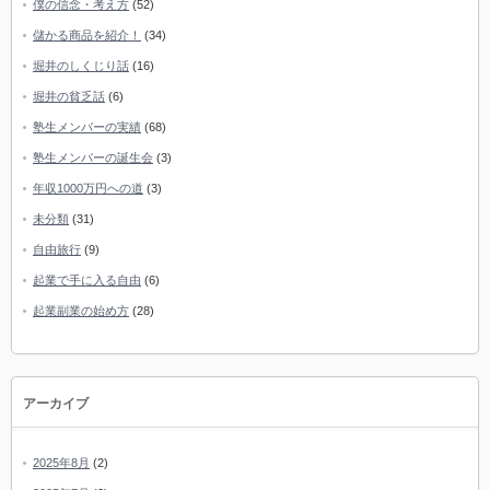
僕の信念・考え方
(52)
儲かる商品を紹介！
(34)
堀井のしくじり話
(16)
堀井の貧乏話
(6)
塾生メンバーの実績
(68)
塾生メンバーの誕生会
(3)
年収1000万円への道
(3)
未分類
(31)
自由旅行
(9)
起業で手に入る自由
(6)
起業副業の始め方
(28)
アーカイブ
2025年8月
(2)