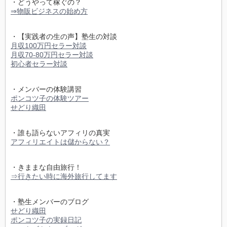
・どうやって稼ぐの？
⇒物販ビジネスの始め方
・【実践者の生の声】塾生の対談
月収100万円セラー対談
月収70-80万円セラー対談
初心者セラー対談
・メンバーの体験講習
ポンコツ子の体験ツアー
せどり織田
・誰も語らないアフィリの真実
アフィリエイトは儲からない？
・きままな自由旅行！
⇒行きたい時に海外旅行してます
・塾生メンバーのブログ
せどり織田
ポンコツ子の実録日記