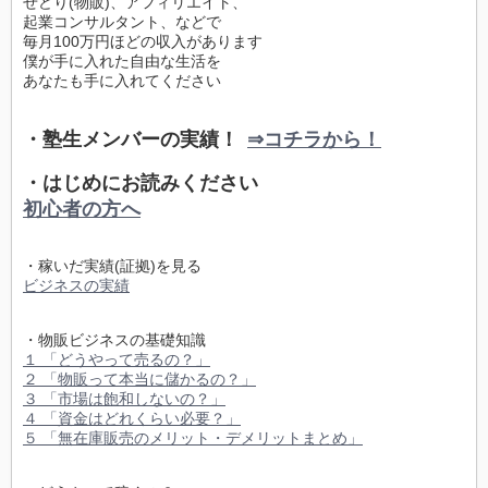
せどり(物販)、アフィリエイト、
起業コンサルタント、などで
毎月100万円ほどの収入があります
僕が手に入れた自由な生活を
あなたも手に入れてください
・塾生メンバーの実績！
⇒コチラから！
・はじめにお読みください
初心者の方へ
・稼いだ実績(証拠)を見る
ビジネスの実績
・物販ビジネスの基礎知識
１ 「どうやって売るの？」
２ 「物販って本当に儲かるの？」
３ 「市場は飽和しないの？」
４ 「資金はどれくらい必要？」
５ 「無在庫販売のメリット・デメリットまとめ」