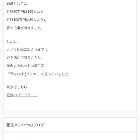
結果としては
月収30万円は100人以上、
月収100万円は30人以上も
育てる事が出来ました。
しかし、
カメラ転売に出会うまでは
心を病んで引きこもり。
借金まみれのドン底生活。
「死んだほうがいい」と思っていました。
続きはこちら↓
堀井のプロフィール
塾生メンバーのブログ