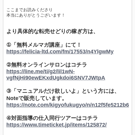
ここまでお読みくださり
本当にありがとうございます！
より具体的な転売せどりの稼ぎ方は、
①「無料メルマガ講座」にて！
https://felicia-ltd.com/fm/17553/n4YlgwMy
②無料オンラインサロンはコチラ
https://line.me/ti/g2/lil1wN-
vgfNjHi90ewEKxdUgkdoi6SNV7JWtpA
③「マニュアルだけ欲しいよ」という方には、
Noteで販売しています。
https://note.com/kigyofukugyo/n/n12f5fe5212b6
④対面指導の仕入同行ツアーはコチラ
https://www.timeticket.jp/items/125872/