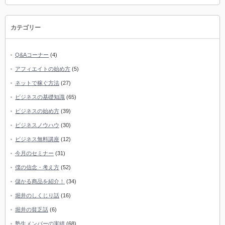
カテゴリー
Q&Aコーナー
(4)
アフィエイトの始め方
(5)
ネットで稼ぐ方法
(27)
ビジネスの基礎知識
(65)
ビジネスの始め方
(39)
ビジネスノウハウ
(30)
ビジネス無料講座
(12)
今月のセミナー
(31)
僕の信念・考え方
(52)
儲かる商品を紹介！
(34)
堀井のしくじり話
(16)
堀井の貧乏話
(6)
塾生メンバーの実績
(68)