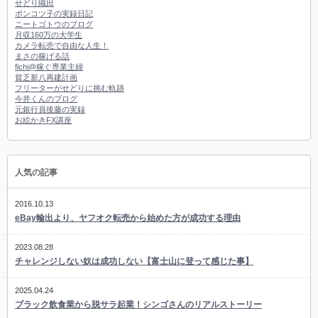
せどり織田
ポンコツ子の実録日記
ニートゴトウのブログ
月収160万の大学生
カメラ転売で自由な人生！
まさの稼げる話
fichi@稼ぐ専業主婦
貧乏新八再建計画
フリーターがせどりに挑む軌跡
今井くんのブログ
元銀行員後藤の実録
お絵かきFX講座
人気の記事
2016.10.13
eBay輸出より、ヤフオク転売から始めた方が成功する理由
2023.08.28
チャレンジしない奴は成功しない【富士山に登って感じた事】
2025.04.24
ブラック飲食業から脱サラ起業！シンゴさんのリアルストーリー