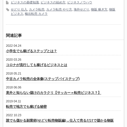
ビジネスの基礎知識
,
ビジネスの始め方
,
ビジネスノウハウ
せどり 仕入
,
カメラ転売
,
カメラ転売 やり方
,
海外せどり
,
物販 稼ぎ方
,
物販
ビジネス
,
輸出転売 カメラ
関連記事
2022 04.24
小学生でも稼げるステップとは？
2020 03.26
コロナが流行しても稼げるビジネスとは
2018 05.21
中古カメラ転売の全体像(ステップバイステップ)
2018 06.06
意外と知らない儲けのカラクリ【サッカー＝転売ビジネス？】
2019 04.11
転売で地方でも稼げる秘密
2022 10.23
誰でも儲かる副業術(せどり転売物販編)→仕入て売るだけで儲かる物販