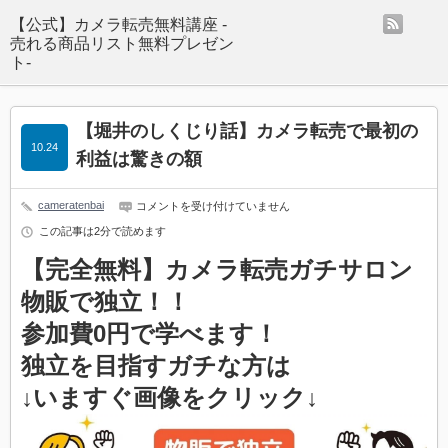
rss
【公式】カメラ転売無料講座 -
売れる商品リスト無料プレゼン
ト-
【堀井のしくじり話】カメラ転売で最初の
10.24
利益は驚きの額
cameratenbai
【堀
コメントを受け付けていません
井
この記事は2分で読めます
の
し
【完全無料】カメラ転売ガチサロン
く
じ
物販で独立！！
り
話】
カ
参加費0円で学べます！
メ
ラ
独立を目指すガチな方は
転
売
↓いますぐ画像をクリック↓
で
最
初
の