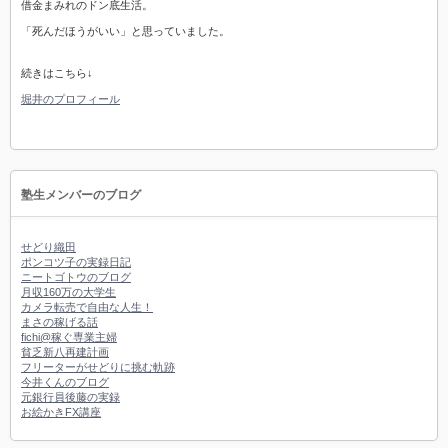
借金まみれのドン底生活。
「死んだほうがいい」と思っていました。
続きはこちら↓
堀井のプロフィール
塾生メンバーのブログ
せどり織田
ポンコツ子の実録日記
ニートゴトウのブログ
月収160万の大学生
カメラ転売で自由な人生！
まさの稼げる話
fichi@稼ぐ専業主婦
貧乏新八再建計画
フリーターがせどりに挑む軌跡
今井くんのブログ
元銀行員後藤の実録
お絵かきFX講座