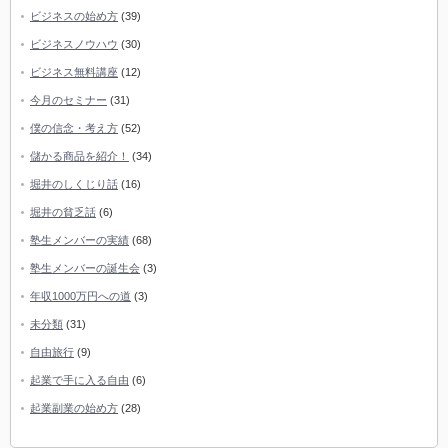
ビジネスの始め方
(39)
ビジネスノウハウ
(30)
ビジネス無料講座
(12)
今月のセミナー
(31)
僕の信念・考え方
(52)
儲かる商品を紹介！
(34)
堀井のしくじり話
(16)
堀井の貧乏話
(6)
塾生メンバーの実績
(68)
塾生メンバーの誕生会
(3)
年収1000万円への道
(3)
未分類
(31)
自由旅行
(9)
起業で手に入る自由
(6)
起業副業の始め方
(28)