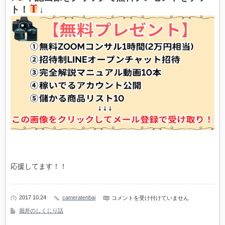
ト！
↓
応援してます！！
2017 10.24
cameratenbai
【堀
コメントを受け付けていません
井
堀井のしくじり話
の
し