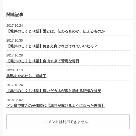
く
じ
り
関連記事
話】
カ
メ
2017 10.24
ラ
【堀井のしくじり話】愛とは、伝わるものか、伝えるものか
転
売
2017 10.30
で
【堀井のしくじり話】俺さえ良ければそれでいいだろ？
最
初
2017 10.28
の
【堀井のしくじり話】自由すぎて苦痛な毎日
利
益
は
2020 01.13
驚
挑戦をやめたら、即終了
き
の
2017 10.24
額
【堀井のしくじり話】稼いだカネが泡と消える悲惨な状況
は
2018 08.02
ドン底で貧乏の子供時代【堀井が稼げるようになった理由】
コメントは利用できません。