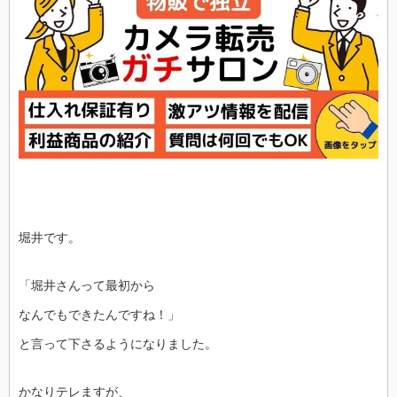
利
益
は
驚
き
の
額
は
堀井です。
「堀井さんって最初から
なんでもできたんですね！」
と言って下さるようになりました。
かなりテレますが、