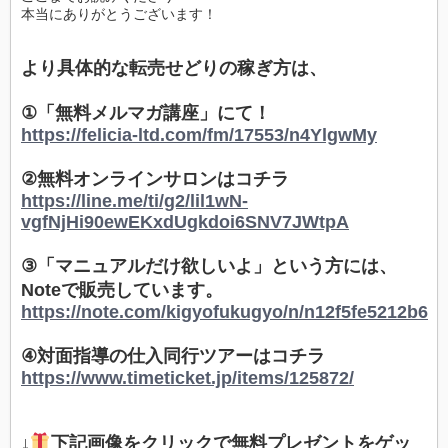
本当にありがとうございます！
より具体的な転売せどりの稼ぎ方は、
①「無料メルマガ講座」にて！
https://felicia-ltd.com/fm/17553/n4YlgwMy
②無料オンラインサロンはコチラ
https://line.me/ti/g2/lil1wN-
vgfNjHi90ewEKxdUgkdoi6SNV7JWtpA
③「マニュアルだけ欲しいよ」という方には、
Noteで販売しています。
https://note.com/kigyofukugyo/n/n12f5fe5212b6
④対面指導の仕入同行ツアーはコチラ
https://www.timeticket.jp/items/125872/
↓
下記画像をクリックで無料プレゼントをゲッ