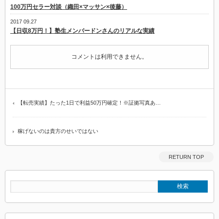
100万円セラー対談（織田×マッサン×後藤）
2017 09.27
【日収8万円！】塾生メンバードンさんのリアルな実績
コメントは利用できません。
【転売実績】たった1日で利益50万円確定！※証拠写真あ…
稼げないのは貴方のせいではない
RETURN TOP