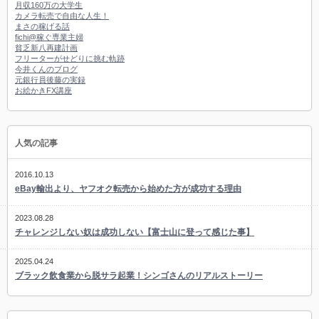
月収160万の大学生
カメラ転売で自由な人生！
まさの稼げる話
fichi@稼ぐ専業主婦
貧乏新八再建計画
フリーターがせどりに挑む軌跡
今井くんのブログ
元銀行員後藤の実録
お絵かきFX講座
人気の記事
2016.10.13
eBay輸出より、ヤフオク転売から始めた方が成功する理由
2023.08.28
チャレンジしない奴は成功しない【富士山に登って感じた事】
2025.04.24
ブラック飲食業から脱サラ起業！シンゴさんのリアルストーリー