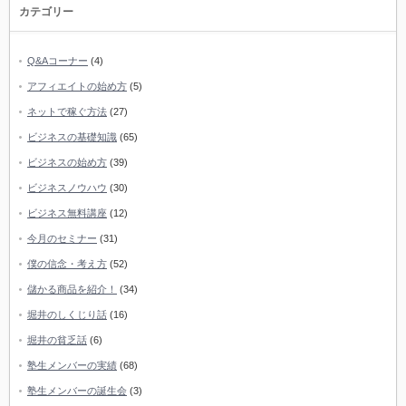
カテゴリー
Q&Aコーナー
(4)
アフィエイトの始め方
(5)
ネットで稼ぐ方法
(27)
ビジネスの基礎知識
(65)
ビジネスの始め方
(39)
ビジネスノウハウ
(30)
ビジネス無料講座
(12)
今月のセミナー
(31)
僕の信念・考え方
(52)
儲かる商品を紹介！
(34)
堀井のしくじり話
(16)
堀井の貧乏話
(6)
塾生メンバーの実績
(68)
塾生メンバーの誕生会
(3)