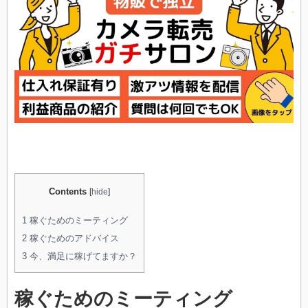
も
利
益
6
万
円
は
Contents
[
hide
]
1
稼ぐためのミーティング
2
稼ぐためのアドバイス
3
今、満足に稼げてますか？
稼ぐためのミーティング