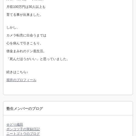
月収100万円は30人以上も
育てる事が出来ました。
しかし、
カメラ転売に出会うまでは
心を病んで引きこもり。
借金まみれのドン底生活。
「死んだほうがいい」と思っていました。
続きはこちら↓
堀井のプロフィール
塾生メンバーのブログ
せどり織田
ポンコツ子の実録日記
ニートゴトウのブログ