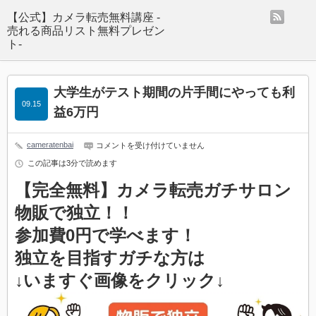
rss
【公式】カメラ転売無料講座 -
売れる商品リスト無料プレゼン
ト-
大学生がテスト期間の片手間にやっても利
09.15
益6万円
cameratenbai
大
コメントを受け付けていません
学
この記事は3分で読めます
生
が
【完全無料】カメラ転売ガチサロン
テ
ス
物販で独立！！
ト
期
間
参加費0円で学べます！
の
片
独立を目指すガチな方は
手
間
↓いますぐ画像をクリック↓
に
や
っ
て