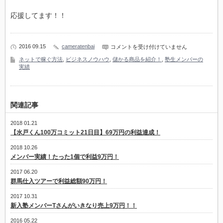
応援してます！！
2016 09.15
cameratenbai
大
コメントを受け付けていません
学
ネットで稼ぐ方法
,
ビジネスノウハウ
,
儲かる商品を紹介！
,
塾生メンバーの
生
実績
が
テ
ス
ト
期
関連記事
間
の
片
2018 01.21
手
【水戸くん100万コミット21日目】69万円の利益達成！
間
に
2018 10.26
や
メンバー実績！たった1個で利益9万円！
っ
て
2017 06.20
も
群馬仕入ツアーで利益総額90万円！
利
益
6
2017 10.31
万
新入塾メンバーTさんがいきなり売上9万円！！
円
は
2016 05.22