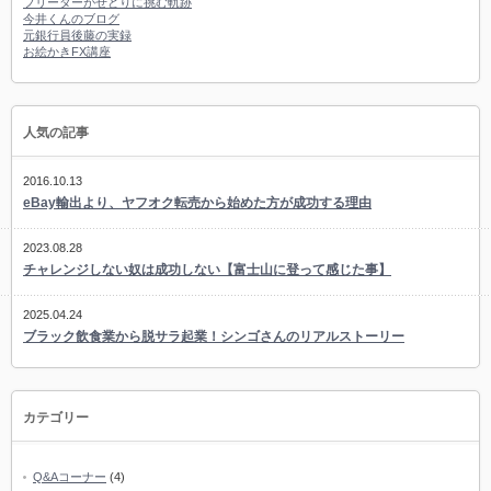
フリーターがせどりに挑む軌跡
今井くんのブログ
元銀行員後藤の実録
お絵かきFX講座
人気の記事
2016.10.13
eBay輸出より、ヤフオク転売から始めた方が成功する理由
2023.08.28
チャレンジしない奴は成功しない【富士山に登って感じた事】
2025.04.24
ブラック飲食業から脱サラ起業！シンゴさんのリアルストーリー
カテゴリー
Q&Aコーナー
(4)