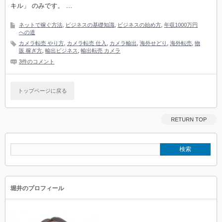
キル」 のみです。 …
ネットで稼ぐ方法
,
ビジネスの基礎知識
,
ビジネスの始め方
,
年収1000万円
への道
カメラ転売 やり方
,
カメラ転売 仕入
,
カメラ輸出
,
海外せどり
,
海外転売
,
物
販 稼ぎ方
,
輸出ビジネス
,
輸出転売 カメラ
3件のコメント
トップページに戻る
RETURN TOP
堀井のプロフィール