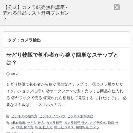
rss
【公式】カメラ転売無料講座 -
売れる商品リスト無料プレゼン
ト-
タグ：カメラ輸出
せどり物販で初心者から稼ぐ簡単なステップと
は？
08.28
せどり物販で初心者から稼ぐ簡単なステップは、 ①カメラ屋やリサ
イクルショップに行く ②オークファンで安く売ってる商品を仕入れ
る ③ヤフオクで売る ④売れたら梱包して発送する これだけです。 必
要なスキルは、 「スマホ入力ス…
ビジネスの始め方
,
ビジネスノウハウ
,
ビジネス無料講座
eBay輸出
,
せどり 仕入
,
カメラ転売
,
カメラ転売 仕入
,
カメラ輸出
,
物販 仕
入
,
物販 稼ぎ方
,
転売 仕入先
,
輸出ビジネス
,
輸出転売 カメラ