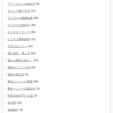
アフィエイトの始め方
(5)
ネットで稼ぐ方法
(27)
ビジネスの基礎知識
(65)
ビジネスの始め方
(39)
ビジネスノウハウ
(30)
ビジネス無料講座
(12)
今月のセミナー
(31)
僕の信念・考え方
(52)
儲かる商品を紹介！
(34)
堀井のしくじり話
(16)
堀井の貧乏話
(6)
塾生メンバーの実績
(68)
塾生メンバーの誕生会
(3)
年収1000万円への道
(3)
未分類
(31)
自由旅行
(9)