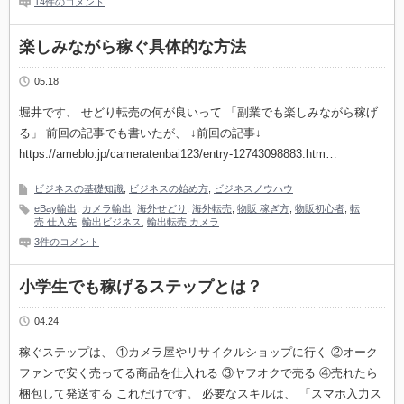
14件のコメント
楽しみながら稼ぐ具体的な方法
05.18
堀井です、 せどり転売の何が良いって 「副業でも楽しみながら稼げ
る」 前回の記事でも書いたが、 ↓前回の記事↓
https://ameblo.jp/cameratenbai123/entry-12743098883.htm…
ビジネスの基礎知識
,
ビジネスの始め方
,
ビジネスノウハウ
eBay輸出
,
カメラ輸出
,
海外せどり
,
海外転売
,
物販 稼ぎ方
,
物販初心者
,
転
売 仕入先
,
輸出ビジネス
,
輸出転売 カメラ
3件のコメント
小学生でも稼げるステップとは？
04.24
稼ぐステップは、 ①カメラ屋やリサイクルショップに行く ②オーク
ファンで安く売ってる商品を仕入れる ③ヤフオクで売る ④売れたら
梱包して発送する これだけです。 必要なスキルは、 「スマホ入力ス