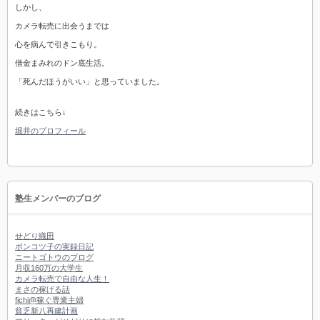
しかし、
カメラ転売に出会うまでは
心を病んで引きこもり。
借金まみれのドン底生活。
「死んだほうがいい」と思っていました。
続きはこちら↓
堀井のプロフィール
塾生メンバーのブログ
せどり織田
ポンコツ子の実録日記
ニートゴトウのブログ
月収160万の大学生
カメラ転売で自由な人生！
まさの稼げる話
fichi@稼ぐ専業主婦
貧乏新八再建計画