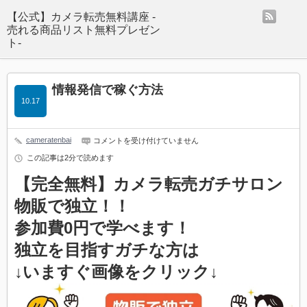
rss
【公式】カメラ転売無料講座 -
売れる商品リスト無料プレゼン
ト-
情報発信で稼ぐ方法
10.17
cameratenbai
情
コメントを受け付けていません
報
この記事は2分で読めます
発
信
【完全無料】カメラ転売ガチサロン
で
稼
物販で独立！！
ぐ
方
法
参加費0円で学べます！
は
独立を目指すガチな方は
↓いますぐ画像をクリック↓