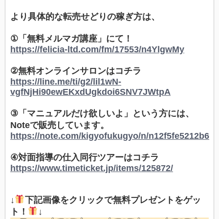
より具体的な転売せどりの稼ぎ方は、
①「無料メルマガ講座」にて！
https://felicia-ltd.com/fm/17553/n4YlgwMy
②無料オンラインサロンはコチラ
https://line.me/ti/g2/lil1wN-
vgfNjHi90ewEKxdUgkdoi6SNV7JWtpA
③「マニュアルだけ欲しいよ」という方には、
Noteで販売しています。
https://note.com/kigyofukugyo/n/n12f5fe5212b6
④対面指導の仕入同行ツアーはコチラ
https://www.timeticket.jp/items/125872/
↓
下記画像をクリックで無料プレゼントをゲッ
ト！
↓