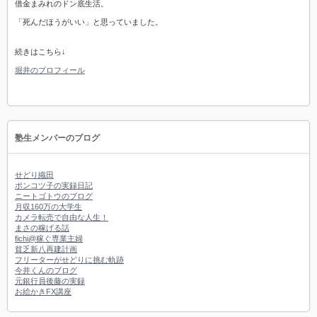
借金まみれのドン底生活。
「死んだほうがいい」と思っていました。
続きはこちら↓
堀井のプロフィール
塾生メンバーのブログ
せどり織田
ポンコツ子の実録日記
ニートゴトウのブログ
月収160万の大学生
カメラ転売で自由な人生！
まさの稼げる話
fichi@稼ぐ専業主婦
貧乏新八再建計画
フリーターがせどりに挑む軌跡
今井くんのブログ
元銀行員後藤の実録
お絵かきFX講座