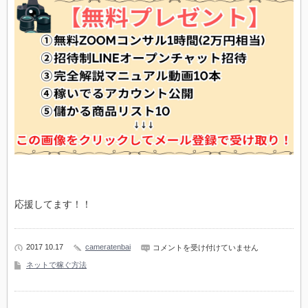
応援してます！！
2017 10.17
cameratenbai
情
コメントを受け付けていません
報
ネットで稼ぐ方法
発
信
で
稼