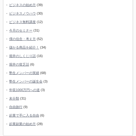
ビジネスの始め方
(39)
ビジネスノウハウ
(30)
ビジネス無料講座
(12)
今月のセミナー
(31)
僕の信念・考え方
(52)
儲かる商品を紹介！
(34)
堀井のしくじり話
(16)
堀井の貧乏話
(6)
塾生メンバーの実績
(68)
塾生メンバーの誕生会
(3)
年収1000万円への道
(3)
未分類
(31)
自由旅行
(9)
起業で手に入る自由
(6)
起業副業の始め方
(28)