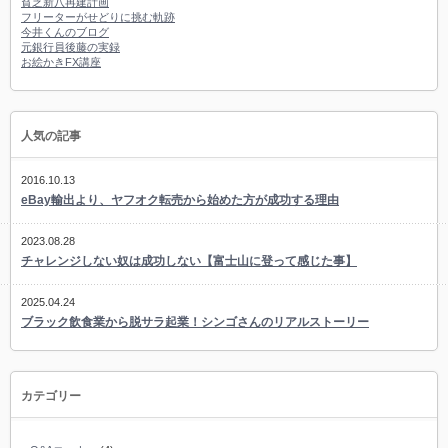
貧乏新八再建計画
フリーターがせどりに挑む軌跡
今井くんのブログ
元銀行員後藤の実録
お絵かきFX講座
人気の記事
2016.10.13
eBay輸出より、ヤフオク転売から始めた方が成功する理由
2023.08.28
チャレンジしない奴は成功しない【富士山に登って感じた事】
2025.04.24
ブラック飲食業から脱サラ起業！シンゴさんのリアルストーリー
カテゴリー