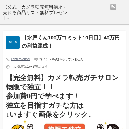
rss
【公式】カメラ転売無料講座 -
売れる商品リスト無料プレゼン
ト-
【水戸くん100万コミット10日目】40万円
01.10
の利益達成！
cameratenbai
【水
コメントを受け付けていません
戸
この記事は1分で読めます
く
ん
【完全無料】カメラ転売ガチサロン
100
万
コ
物販で独立！！
ミ
ッ
参加費0円で学べます！
ト
10
独立を目指すガチな方は
日
目】
↓いますぐ画像をクリック↓
40
万
円
の