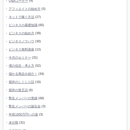
Q&Aコーナー
(4)
アフィエイトの始め方
(5)
ネットで稼ぐ方法
(27)
ビジネスの基礎知識
(65)
ビジネスの始め方
(39)
ビジネスノウハウ
(30)
ビジネス無料講座
(12)
今月のセミナー
(31)
僕の信念・考え方
(52)
儲かる商品を紹介！
(34)
堀井のしくじり話
(16)
堀井の貧乏話
(6)
塾生メンバーの実績
(68)
塾生メンバーの誕生会
(3)
年収1000万円への道
(3)
未分類
(31)