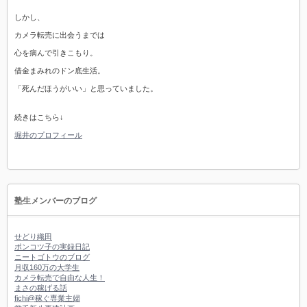
しかし、
カメラ転売に出会うまでは
心を病んで引きこもり。
借金まみれのドン底生活。
「死んだほうがいい」と思っていました。
続きはこちら↓
堀井のプロフィール
塾生メンバーのブログ
せどり織田
ポンコツ子の実録日記
ニートゴトウのブログ
月収160万の大学生
カメラ転売で自由な人生！
まさの稼げる話
fichi@稼ぐ専業主婦