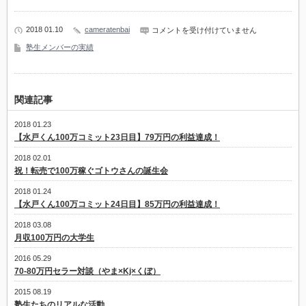
2018 01.10
cameratenbai
【水
コメントを受け付けていません
戸
塾生メンバーの実績
く
ん
100
万
コ
関連記事
ミ
ッ
ト
2018 01.23
10
【水戸くん100万コミット23日目】79万円の利益達成！
日
目】
2018 02.01
40
万
祝！転売で100万稼ぐゴトウさんの誕生会
円
の
2018 01.24
利
【水戸くん100万コミット24日目】85万円の利益達成！
益
達
2018 03.08
成！
月収100万円の大学生
は
2016 05.29
70-80万円セラー対談（やま×Kj×くぼ）
2015 08.19
塾生たちのリアルな活動