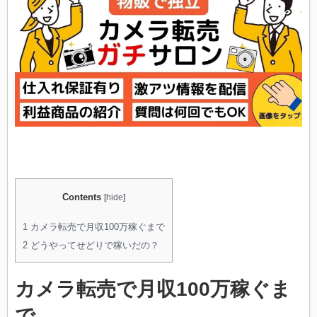
利
益
達
成！
は
Contents
[
hide
]
1
カメラ転売で月収100万稼ぐまで
2
どうやってせどりで稼いだの？
カメラ転売で月収100万稼ぐま
で